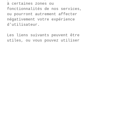
à certaines zones ou
fonctionnalités de nos services,
ou pourront autrement affecter
négativement votre expérience
d'utilisateur.
Les liens suivants peuvent être
utiles, ou vous pouvez utiliser
l'option « Aide » de votre
navigateur.
Paramètres des cookies dans
Firefox
Paramètres des cookies dans
Internet Explorer
Paramètres des cookies dans
Google Chrome
Paramètres des cookies dans
Safari (OS X)
Paramètres des cookies dans
Safari (iOS)
Paramètres des cookies dans
Android
Pour refuser et empêcher que vos